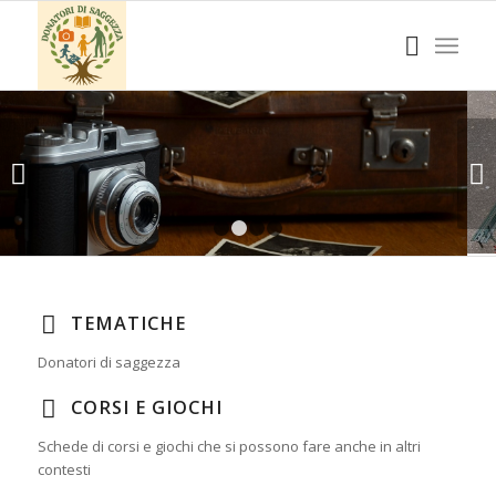
Succ
1
2
3
4
TEMATICHE
Donatori di saggezza
CORSI E GIOCHI
Schede di corsi e giochi che si possono fare anche in altri
contesti