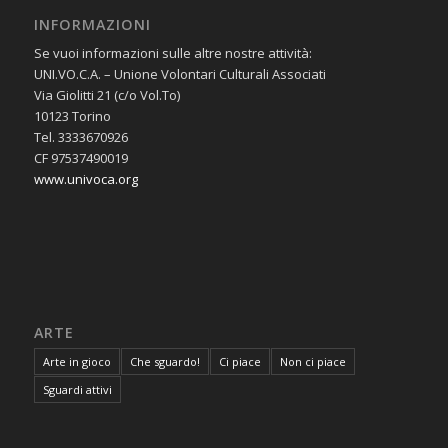
INFORMAZIONI
Se vuoi informazioni sulle altre nostre attività:
UNI.VO.C.A. – Unione Volontari Culturali Associati
Via Giolitti 21 (c/o Vol.To)
10123 Torino
Tel. 3333670926
CF 97537490019
www.univoca.org
ARTE
Arte in gioco
Che sguardo!
Ci piace
Non ci piace
Sguardi attivi